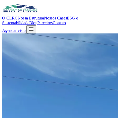
O CLRC
Nossa Estrutura
Nossos Cases
ESG e
Sustentabilidade
Blog
Parceiros
Contato
Agendar visita