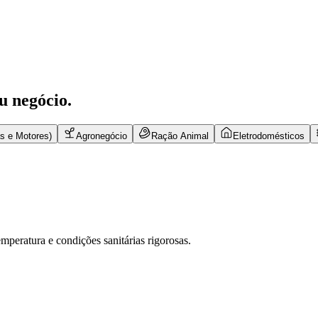
u negócio.
s e Motores)
Agronegócio
Ração Animal
Eletrodomésticos
mperatura e condições sanitárias rigorosas.