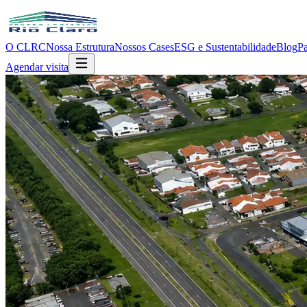
O CLRC
Nossa Estrutura
Nossos Cases
ESG e Sustentabilidade
Blog
Pa
Agendar visita