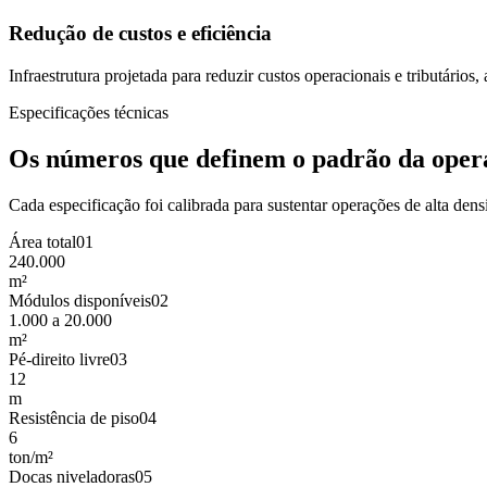
Redução de custos e eficiência
Infraestrutura projetada para reduzir custos operacionais e tributários
Especificações técnicas
Os números que definem o padrão da oper
Cada especificação foi calibrada para sustentar operações de alta de
Área total
0
1
240.000
m²
Módulos disponíveis
0
2
1.000 a 20.000
m²
Pé-direito livre
0
3
12
m
Resistência de piso
0
4
6
ton/m²
Docas niveladoras
0
5