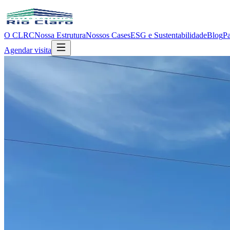
O CLRC
Nossa Estrutura
Nossos Cases
ESG e Sustentabilidade
Blog
Pa
Agendar visita