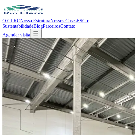
O CLRC
Nossa Estrutura
Nossos Cases
ESG e
Sustentabilidade
Blog
Parceiros
Contato
Agendar visita