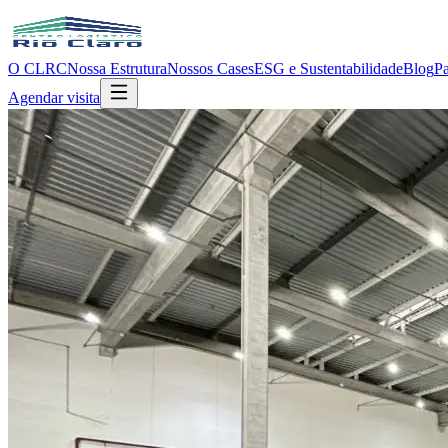
O CLRC
Nossa Estrutura
Nossos Cases
ESG e Sustentabilidade
Blog
Pa
Agendar visita